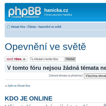
hanicka.cz
Fórum pevnost Hanička
Obsah fóra
‹
Články
‹
Opevnění ve světě
Opevnění ve světě
Odeslat nové téma
V tomto fóru nejsou žádná témata n
Zobrazit témata za předchozí:
Zpět na Obsah fóra
KDO JE ONLINE