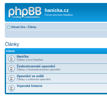
hanicka.cz
Fórum pevnost Hanička
Obsah fóra
‹
Články
Články
FÓRUM
Hanička
Články o tvrzi Hanička
Československé opevnění
Články o československém opevnění
Opevnění ve světě
Články o světovém opevnění
Vojenská historie