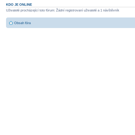
KDO JE ONLINE
Uživatelé procházející toto fórum: Žádní registrovaní uživatelé a 1 návštěvník
Obsah fóra