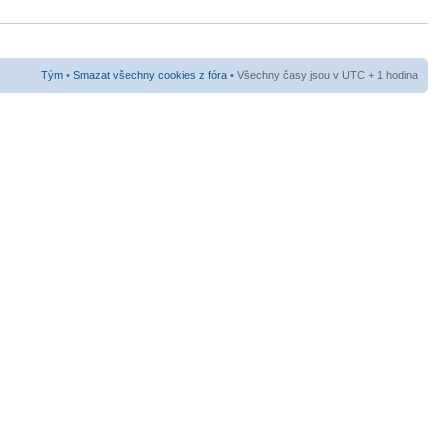
Tým
•
Smazat všechny cookies z fóra
• Všechny časy jsou v UTC + 1 hodina