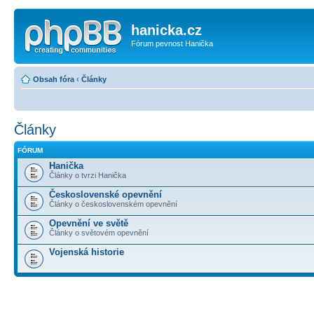
hanicka.cz
Fórum pevnost Hanička
Obsah fóra
‹
Články
Články
FÓRUM
Hanička
Články o tvrzi Hanička
Československé opevnění
Články o československém opevnění
Opevnění ve světě
Články o světovém opevnění
Vojenská historie