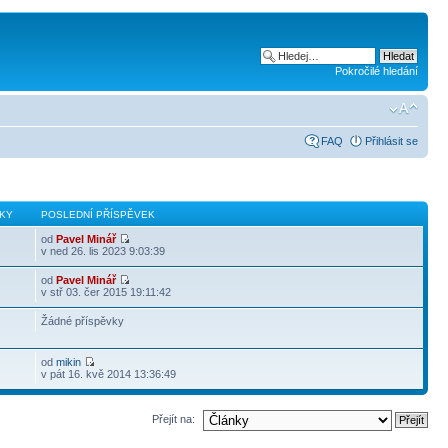
Pokročilé hledání
FAQ
Přihlásit se
KY
POSLEDNÍ PŘÍSPĚVEK
od
Pavel Minář
v ned 26. lis 2023 9:03:39
od
Pavel Minář
v stř 03. čer 2015 19:11:42
Žádné příspěvky
od
mikin
v pát 16. kvě 2014 13:36:49
Přejít na: