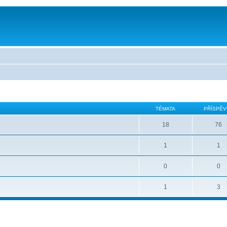
TÉMATA
PŘÍSPĚV
18
76
1
1
0
0
1
3