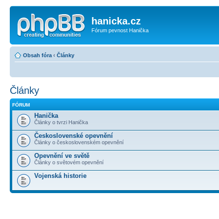
hanicka.cz
Fórum pevnost Hanička
Obsah fóra
‹
Články
Články
FÓRUM
Hanička
Články o tvrzi Hanička
Československé opevnění
Články o československém opevnění
Opevnění ve světě
Články o světovém opevnění
Vojenská historie