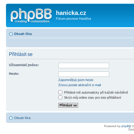
hanicka.cz
Fórum pevnost Hanička
Obsah fóra
Přihlásit se
Uživatelské jméno:
Heslo:
Zapomněl(a) jsem heslo
Znovu poslat aktivační e-mail
Přihlásit mě automaticky při každé návštěvě
Skrýt můj online stav pro toto přihlášení
Obsah fóra
Powered by
phpBB
©
Čes