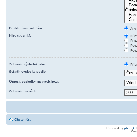
Prohledávat subfóra:
Ano
Hledat uvnitř:
Názv
Pouz
Pouz
Pouz
Zobrazit výsledek jako:
Přís
Seřadit výsledky podle:
Omezit výsledky na předchozí:
Zobrazit prvních:
Obsah fóra
Powered by
phpBB
©
Čes