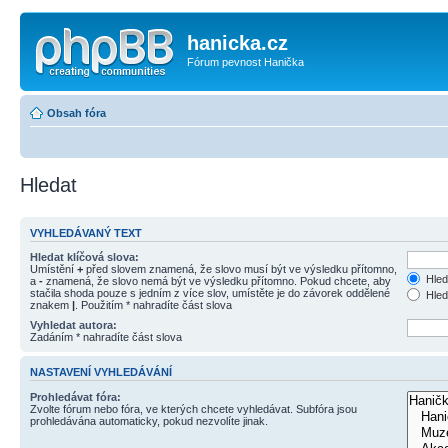
hanicka.cz
Fórum pevnost Hanička
Obsah fóra
Hledat
VYHLEDÁVANÝ TEXT
Hledat klíčová slova:
Umístění
+
před slovem znamená, že slovo musí být ve výsledku přítomno,
Hled
a
-
znamená, že slovo nemá být ve výsledku přítomno. Pokud chcete, aby
stačila shoda pouze s jedním z více slov, umístěte je do závorek oddělené
Hled
znakem
|
. Použitím * nahradíte část slova
Vyhledat autora:
Zadáním * nahradíte část slova
NASTAVENÍ VYHLEDÁVÁNÍ
Prohledávat fóra:
Zvolte fórum nebo fóra, ve kterých chcete vyhledávat. Subfóra jsou
prohledávána automaticky, pokud nezvolíte jinak.