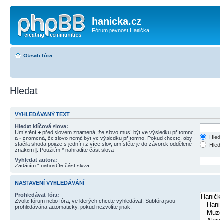
hanicka.cz
Fórum pevnost Hanička
Obsah fóra
Hledat
VYHLEDÁVANÝ TEXT
Hledat klíčová slova:
Umístění
+
před slovem znamená, že slovo musí být ve výsledku přítomno,
Hled
a
-
znamená, že slovo nemá být ve výsledku přítomno. Pokud chcete, aby
stačila shoda pouze s jedním z více slov, umístěte je do závorek oddělené
Hled
znakem
|
. Použitím * nahradíte část slova
Vyhledat autora:
Zadáním * nahradíte část slova
NASTAVENÍ VYHLEDÁVÁNÍ
Prohledávat fóra:
Zvolte fórum nebo fóra, ve kterých chcete vyhledávat. Subfóra jsou
prohledávána automaticky, pokud nezvolíte jinak.