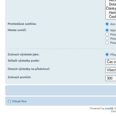
Prohledávat subfóra:
Ano
Hledat uvnitř:
Názv
Pouz
Pouz
Pouz
Zobrazit výsledek jako:
Přís
Seřadit výsledky podle:
Omezit výsledky na předchozí:
Zobrazit prvních:
Obsah fóra
Powered by
phpBB
©
Čes