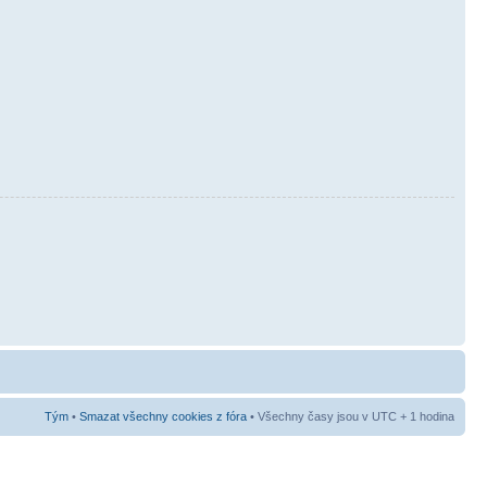
Tým
•
Smazat všechny cookies z fóra
• Všechny časy jsou v UTC + 1 hodina