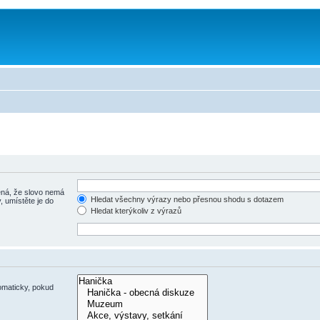
á, že slovo nemá
Hledat všechny výrazy nebo přesnou shodu s dotazem
, umístěte je do
Hledat kterýkoliv z výrazů
omaticky, pokud