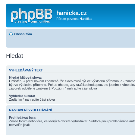
hanicka.cz
Fórum pevnost Hanička
Obsah fóra
Hledat
VYHLEDÁVANÝ TEXT
Hledat klíčová slova:
Umístění
+
před slovem znamená, že slovo musí být ve výsledku přítomno, a
-
znamen
být ve výsledku přítomno. Pokud chcete, aby stačila shoda pouze s jedním z více slov
závorek oddělené znakem
|
. Použitím * nahradíte část slova
Vyhledat autora:
Zadáním * nahradíte část slova
NASTAVENÍ VYHLEDÁVÁNÍ
Prohledávat fóra:
Zvolte fórum nebo fóra, ve kterých chcete vyhledávat. Subfóra jsou prohledávána aut
nezvolíte jinak.