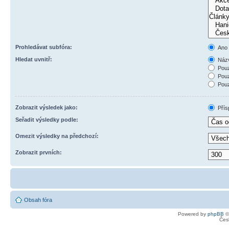
Prohledávat subfóra:
Ano
Hledat uvnitř:
Názv
Pouz
Pouz
Pouz
Zobrazit výsledek jako:
Přís
Seřadit výsledky podle:
Omezit výsledky na předchozí:
Zobrazit prvních:
Obsah fóra
Powered by
phpBB
©
Čes