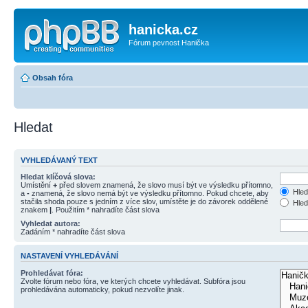
hanicka.cz
Fórum pevnost Hanička
Obsah fóra
Hledat
VYHLEDÁVANÝ TEXT
Hledat klíčová slova:
Umístění
+
před slovem znamená, že slovo musí být ve výsledku přítomno,
Hled
a
-
znamená, že slovo nemá být ve výsledku přítomno. Pokud chcete, aby
stačila shoda pouze s jedním z více slov, umístěte je do závorek oddělené
Hled
znakem
|
. Použitím * nahradíte část slova
Vyhledat autora:
Zadáním * nahradíte část slova
NASTAVENÍ VYHLEDÁVÁNÍ
Prohledávat fóra:
Zvolte fórum nebo fóra, ve kterých chcete vyhledávat. Subfóra jsou
prohledávána automaticky, pokud nezvolíte jinak.