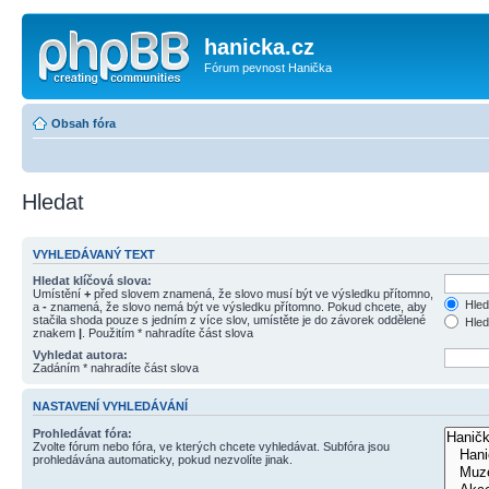
hanicka.cz
Fórum pevnost Hanička
Obsah fóra
Hledat
VYHLEDÁVANÝ TEXT
Hledat klíčová slova:
Umístění
+
před slovem znamená, že slovo musí být ve výsledku přítomno,
Hled
a
-
znamená, že slovo nemá být ve výsledku přítomno. Pokud chcete, aby
stačila shoda pouze s jedním z více slov, umístěte je do závorek oddělené
Hled
znakem
|
. Použitím * nahradíte část slova
Vyhledat autora:
Zadáním * nahradíte část slova
NASTAVENÍ VYHLEDÁVÁNÍ
Prohledávat fóra:
Zvolte fórum nebo fóra, ve kterých chcete vyhledávat. Subfóra jsou
prohledávána automaticky, pokud nezvolíte jinak.