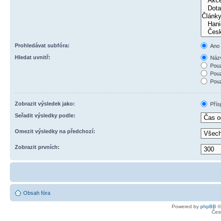
Prohledávat subfóra:
Ano
Hledat uvnitř:
Názv
Pouz
Pouz
Pouz
Zobrazit výsledek jako:
Přís
Seřadit výsledky podle:
Omezit výsledky na předchozí:
Zobrazit prvních:
Obsah fóra
Powered by
phpBB
©
Čes