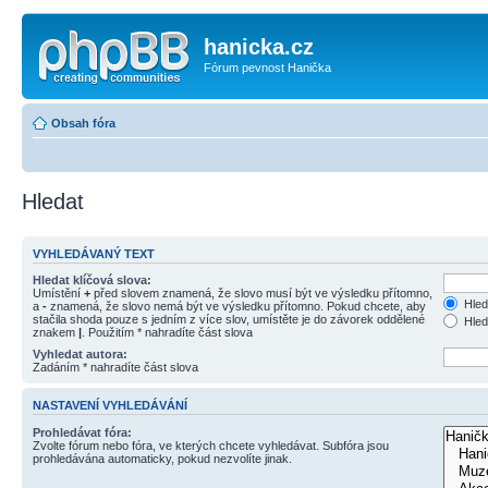
hanicka.cz
Fórum pevnost Hanička
Obsah fóra
Hledat
VYHLEDÁVANÝ TEXT
Hledat klíčová slova:
Umístění
+
před slovem znamená, že slovo musí být ve výsledku přítomno,
Hled
a
-
znamená, že slovo nemá být ve výsledku přítomno. Pokud chcete, aby
stačila shoda pouze s jedním z více slov, umístěte je do závorek oddělené
Hled
znakem
|
. Použitím * nahradíte část slova
Vyhledat autora:
Zadáním * nahradíte část slova
NASTAVENÍ VYHLEDÁVÁNÍ
Prohledávat fóra:
Zvolte fórum nebo fóra, ve kterých chcete vyhledávat. Subfóra jsou
prohledávána automaticky, pokud nezvolíte jinak.