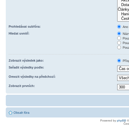
Prohledávat subfóra:
Ano
Hledat uvnitř:
Názv
Pouz
Pouz
Pouz
Zobrazit výsledek jako:
Přís
Seřadit výsledky podle:
Omezit výsledky na předchozí:
Zobrazit prvních:
Obsah fóra
Powered by
phpBB
©
Čes