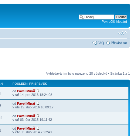
Pokročilé hledání
FAQ
Přihlásit se
Vyhledáváním bylo nalezeno 20 výsledků • Stránka
1
z
1
NÍ
POSLEDNÍ PŘÍSPĚVEK
od
Pavel Minář
6
v stř 14. pro 2016 18:24:08
od
Pavel Minář
2
v úte 19. dub 2016 18:09:17
od
Pavel Minář
02
v stř 03. čer 2015 19:11:42
od
Pavel Minář
6
v čtv 03. dub 2014 7:22:49