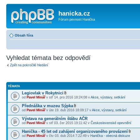
hanicka.cz
Fórum pevnost Hanička
Obsah fóra
Vyhledat témata bez odpovědí
Zpět na pokročilé hledání
TÉMATA
Legiovlak v Rokytnici
od
Pavel Minář
v stř 14. pro 2016 18:24:08 v
Akce, výstavy, setkání
Přednáška v muzeu Sýpka
od
Pavel Minář
v úte 19. dub 2016 18:09:17 v
Akce, výstavy, setkání
Výstava na generálním štábu AČR
od
Pavel Minář
v stř 03. čer 2015 19:11:42 v
Československé opevnění
Hanička - 45 let od zahájení organizovaného provázení
od
Pavel Minář
v čtv 03. dub 2014 7:22:49 v
Hanička - obecná diskuze