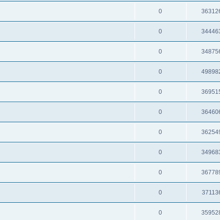
0
36312
0
34446
0
34875
0
49898
0
36951
0
36460
0
36254
0
34968
0
36778
0
37113
0
35952