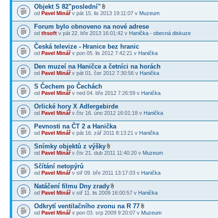
Objekt S 82"poslední"
od
Pavel Minář
v pát 15. lis 2013 19:11:07 v
Muzeum
Forum bylo obnoveno na nové adrese
od
thsoft
v pát 22. bře 2013 16:01:42 v
Hanička - obecná diskuze
Česká televize - Hranice bez hranic
od
Pavel Minář
v pon 05. lis 2012 7:42:21 v
Hanička
Den muzeí na Haničce a četníci na horách
od
Pavel Minář
v pát 01. čer 2012 7:30:56 v
Hanička
S Čechem po Čechách
od
Pavel Minář
v ned 04. bře 2012 7:26:59 v
Hanička
Orlické hory X Adlergebirde
od
Pavel Minář
v čtv 16. úno 2012 16:01:18 v
Hanička
Pevnosti na ČT 2 a Hanička
od
Pavel Minář
v pát 16. zář 2011 8:13:21 v
Hanička
Snímky objektů z výšky
od
Pavel Minář
v čtv 21. dub 2011 11:40:20 v
Muzeum
Sčítání netopýrů
od
Pavel Minář
v stř 09. bře 2011 13:17:03 v
Hanička
Natáčení filmu Dny zrady
od
Pavel Minář
v stř 11. lis 2009 16:00:57 v
Hanička
Odkrytí ventilačního zvonu na R 77
od
Pavel Minář
v pon 03. srp 2009 9:20:07 v
Muzeum