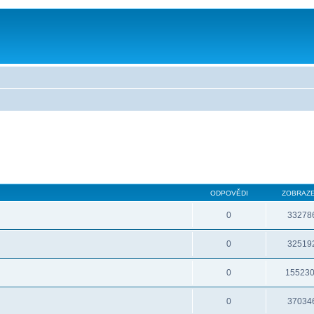
ODPOVĚDI
ZOBRAZE
0
33278
0
32519
0
15523
0
37034