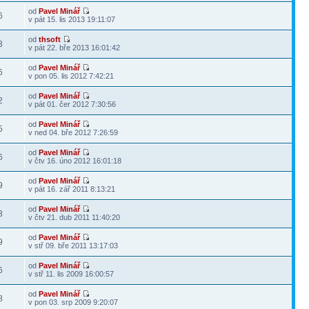
od
Pavel Minář
6
v pát 15. lis 2013 19:11:07
od
thsoft
3
v pát 22. bře 2013 16:01:42
od
Pavel Minář
6
v pon 05. lis 2012 7:42:21
od
Pavel Minář
2
v pát 01. čer 2012 7:30:56
od
Pavel Minář
5
v ned 04. bře 2012 7:26:59
od
Pavel Minář
6
v čtv 16. úno 2012 16:01:18
od
Pavel Minář
9
v pát 16. zář 2011 8:13:21
od
Pavel Minář
3
v čtv 21. dub 2011 11:40:20
od
Pavel Minář
9
v stř 09. bře 2011 13:17:03
od
Pavel Minář
6
v stř 11. lis 2009 16:00:57
od
Pavel Minář
8
v pon 03. srp 2009 9:20:07