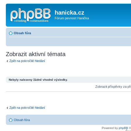
hanicka.cz
Fórum pevnost Hanička
Obsah fóra
Zobrazit aktivní témata
Zpět na pokročilé hledání
Nebyly nalezeny žádné vhodné výsledky.
Zobrazit příspěvky za p
Zpět na pokročilé hledání
Obsah fóra
Powered by
phpBB
©