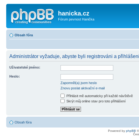
hanicka.cz
Fórum pevnost Hanička
Obsah fóra
Administrátor vyžaduje, abyste byli registrováni a přihlášeni
Uživatelské jméno:
Heslo:
Zapomněl(a) jsem heslo
Znovu poslat aktivační e-mail
Přihlásit mě automaticky při každé návštěvě
Skrýt můj online stav pro toto přihlášení
Obsah fóra
Powered by
phpBB
©
Čes