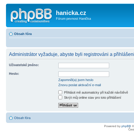
hanicka.cz
Fórum pevnost Hanička
Obsah fóra
Administrátor vyžaduje, abyste byli registrováni a přihlášeni
Uživatelské jméno:
Heslo:
Zapomněl(a) jsem heslo
Znovu poslat aktivační e-mail
Přihlásit mě automaticky při každé návštěvě
Skrýt můj online stav pro toto přihlášení
Obsah fóra
Powered by
phpBB
©
Čes