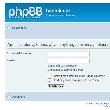
hanicka.cz
Fórum pevnost Hanička
Obsah fóra
Administrátor vyžaduje, abyste byli registrováni a přihlášen
Uživatelské jméno:
Heslo:
Zapomněl(a) jsem heslo
Znovu poslat aktivační e-mail
Přihlásit mě automaticky při každé návštěvě
Skrýt můj online stav pro toto přihlášení
Obsah fóra
Powered by
phpBB
©
Čes