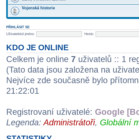
Vojenská historie
PŘIHLÁSIT SE
Uživatelské jméno:
Heslo:
KDO JE ONLINE
Celkem je online
7
uživatelů :: 1 r
(Tato data jsou založena na uživate
Nejvíce zde současně bylo přítom
21:22:01
Registrovaní uživatelé:
Google [Bo
Legenda:
Administrátoři
,
Globální m
STATISTIKY