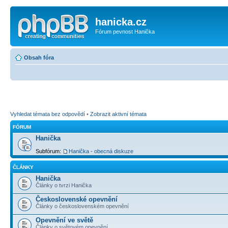
hanicka.cz
Fórum pevnost Hanička
Obsah fóra
Vyhledat témata bez odpovědí
•
Zobrazit aktivní témata
FÓRUM
Hanička
Subfórum:
Hanička - obecná diskuze
ČLÁNKY
Hanička
Články o tvrzi Hanička
Československé opevnění
Články o československém opevnění
Opevnění ve světě
Články o světovém opevnění