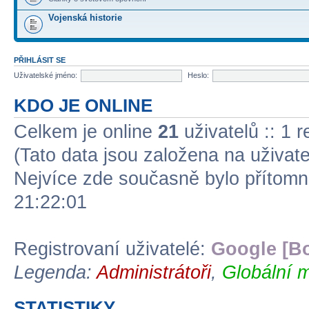
Vojenská historie
PŘIHLÁSIT SE
Uživatelské jméno:
Heslo:
KDO JE ONLINE
Celkem je online
21
uživatelů :: 1 
(Tato data jsou založena na uživate
Nejvíce zde současně bylo přítom
21:22:01
Registrovaní uživatelé:
Google [Bo
Legenda:
Administrátoři
,
Globální m
STATISTIKY