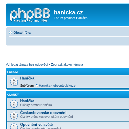
hanicka.cz
Fórum pevnost Hanička
Obsah fóra
Vyhledat témata bez odpovědí
•
Zobrazit aktivní témata
FÓRUM
Hanička
Subfórum:
Hanička - obecná diskuze
ČLÁNKY
Hanička
Články o tvrzi Hanička
Československé opevnění
Články o československém opevnění
Opevnění ve světě
Články o světovém opevnění