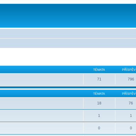
TÉMATA
PŘÍSPĚV
71
796
TÉMATA
PŘÍSPĚV
18
76
1
1
0
0