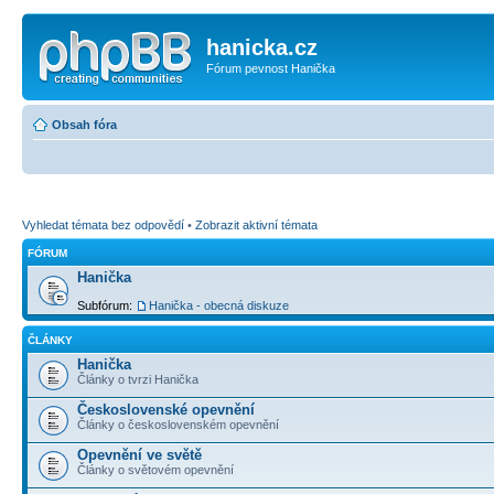
hanicka.cz
Fórum pevnost Hanička
Obsah fóra
Vyhledat témata bez odpovědí
•
Zobrazit aktivní témata
FÓRUM
Hanička
Subfórum:
Hanička - obecná diskuze
ČLÁNKY
Hanička
Články o tvrzi Hanička
Československé opevnění
Články o československém opevnění
Opevnění ve světě
Články o světovém opevnění