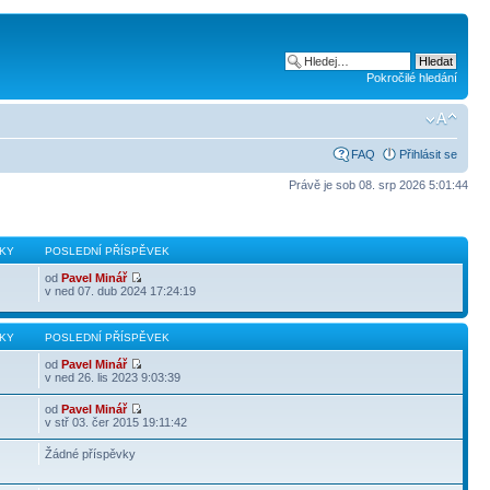
Pokročilé hledání
FAQ
Přihlásit se
Právě je sob 08. srp 2026 5:01:44
KY
POSLEDNÍ PŘÍSPĚVEK
od
Pavel Minář
v ned 07. dub 2024 17:24:19
KY
POSLEDNÍ PŘÍSPĚVEK
od
Pavel Minář
v ned 26. lis 2023 9:03:39
od
Pavel Minář
v stř 03. čer 2015 19:11:42
Žádné příspěvky