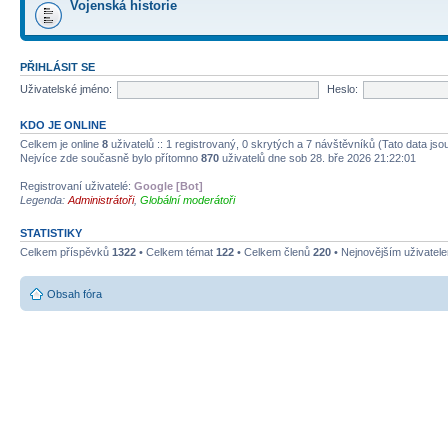
Vojenská historie
PŘIHLÁSIT SE
Uživatelské jméno:
Heslo:
KDO JE ONLINE
Celkem je online
8
uživatelů :: 1 registrovaný, 0 skrytých a 7 návštěvníků (Tato data jso
Nejvíce zde současně bylo přítomno
870
uživatelů dne sob 28. bře 2026 21:22:01
Registrovaní uživatelé:
Google [Bot]
Legenda:
Administrátoři
,
Globální moderátoři
STATISTIKY
Celkem příspěvků
1322
• Celkem témat
122
• Celkem členů
220
• Nejnovějším uživatel
Obsah fóra