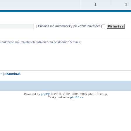
1
3
|
Přihlásit mě automaticky při každé návštěvě
u založena na uživatelích aktivních za posledních 5 minut)
em je
katerinak
Powered by
phpBB
© 2000, 2002, 2005, 2007 phpBB Group
Český překlad –
phpBB.cz