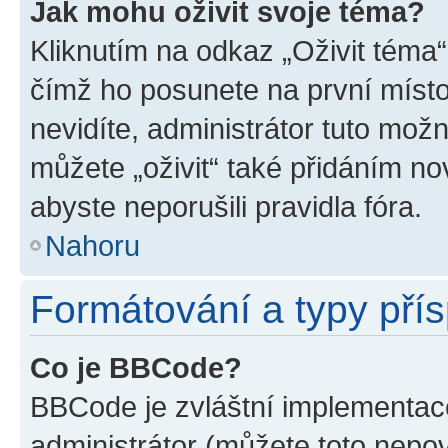
Jak mohu oživit svoje téma?
Kliknutím na odkaz „Oživit téma“
čímž ho posunete na první místo
nevidíte, administrátor tuto mo
můžete „oživit“ také přidáním no
abyste neporušili pravidla fóra.
Nahoru
Formátování a typy pří
Co je BBCode?
BBCode je zvláštní implementac
administrátor (můžete toto nepov