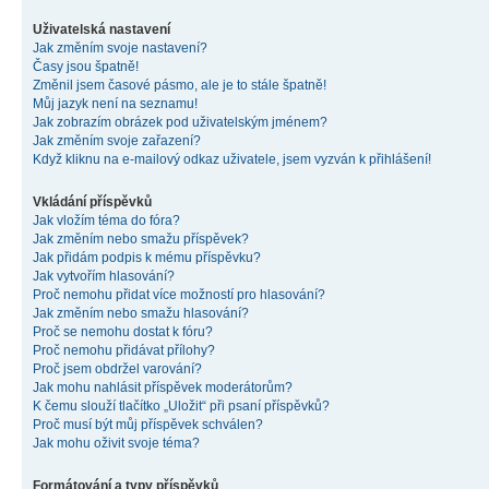
Uživatelská nastavení
Jak změním svoje nastavení?
Časy jsou špatně!
Změnil jsem časové pásmo, ale je to stále špatně!
Můj jazyk není na seznamu!
Jak zobrazím obrázek pod uživatelským jménem?
Jak změním svoje zařazení?
Když kliknu na e-mailový odkaz uživatele, jsem vyzván k přihlášení!
Vkládání příspěvků
Jak vložím téma do fóra?
Jak změním nebo smažu příspěvek?
Jak přidám podpis k mému příspěvku?
Jak vytvořím hlasování?
Proč nemohu přidat více možností pro hlasování?
Jak změním nebo smažu hlasování?
Proč se nemohu dostat k fóru?
Proč nemohu přidávat přílohy?
Proč jsem obdržel varování?
Jak mohu nahlásit příspěvek moderátorům?
K čemu slouží tlačítko „Uložit“ při psaní příspěvků?
Proč musí být můj příspěvek schválen?
Jak mohu oživit svoje téma?
Formátování a typy příspěvků