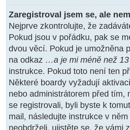
Zaregistroval jsem se, ale nem
Nejprve zkontrolujte, že zadávát
Pokud jsou v pořádku, pak se mo
dvou věcí. Pokud je umožněna pod
na odkaz
…a je mi méně než 13 
instrukce. Pokud toto není ten p
Některé boardy vyžadují aktivac
nebo administrátorem před tím, n
se registrovali, byli byste k tom
mail, následujte instrukce v něm
neobdrželi, ujistěte se, že vámi