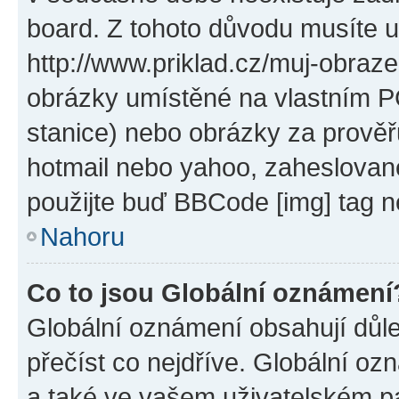
board. Z tohoto důvodu musíte u
http://www.priklad.cz/muj-obraz
obrázky umístěné na vlastním PC
stanice) nebo obrázky za prověř
hotmail nebo yahoo, zaheslovan
použijte buď BBCode [img] tag n
Nahoru
Co to jsou Globální oznámení
Globální oznámení obsahují důlež
přečíst co nejdříve. Globální o
a také ve vašem uživatelském pan