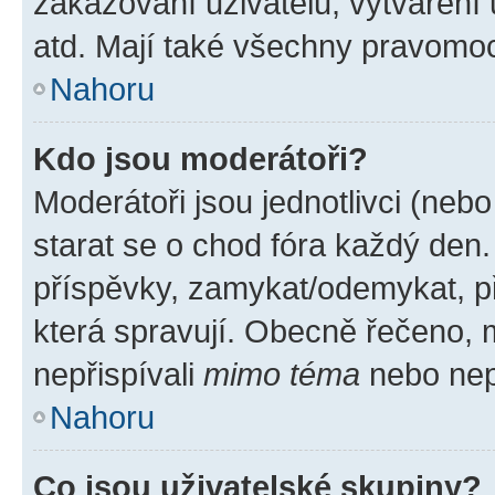
zakazování uživatelů, vytváření
atd. Mají také všechny pravomo
Nahoru
Kdo jsou moderátoři?
Moderátoři jsou jednotlivci (nebo 
starat se o chod fóra každý den
příspěvky, zamykat/odemykat, p
která spravují. Obecně řečeno, m
nepřispívali
mimo téma
nebo nepř
Nahoru
Co jsou uživatelské skupiny?