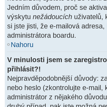
Jedním důvodem, proč se aktiva
výskytu
nežádoucích
uživatelů, 
si jste jisti, že e-mailová adresa,
administrátora boardu.
Nahoru
V minulosti jsem se zaregist
přihlásit?!
Nejpravděpodobnější důvody: zad
nebo heslo (zkontrolujte e-mail, k
administrátor z nějakého důvodu
druhý případ, pak jste možná nev