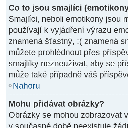
Co to jsou smajlíci (emotikon
Smajlíci, neboli emotikony jsou 
používají k vyjádření výrazu emo
znamená šťastný, :( znamená sm
můžete prohlédnout přes příspěv
smajlíky nezneužívat, aby se př
může také případně váš příspěv
Nahoru
Mohu přidávat obrázky?
Obrázky se mohou zobrazovat ve
v současné době neexistuje žád