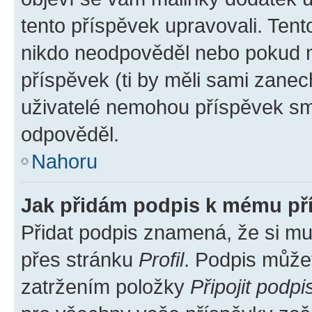
tento příspěvek upravovali. Ten
nikdo neodpověděl nebo pokud mo
příspěvek (ti by měli sami zanec
uživatelé nemohou příspěvek sma
odpověděl.
Nahoru
Jak přidám podpis k mému př
Přidat podpis znamená, že si mus
přes stránku
Profil
. Podpis může
zatržením položky
Připojit podpi