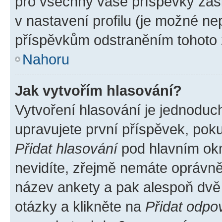
pro všechny vaše příspěvky zašk
v nastavení profilu (je možné n
příspěvkům odstraněním tohoto z
Nahoru
Jak vytvořím hlasování?
Vytvoření hlasování je jednoduc
upravujete první příspěvek, poku
Přidat hlasování
pod hlavním okn
nevidíte, zřejmě nemáte oprávněn
název ankety a pak alespoň dvě
otázky a klikněte na
Přidat odpo