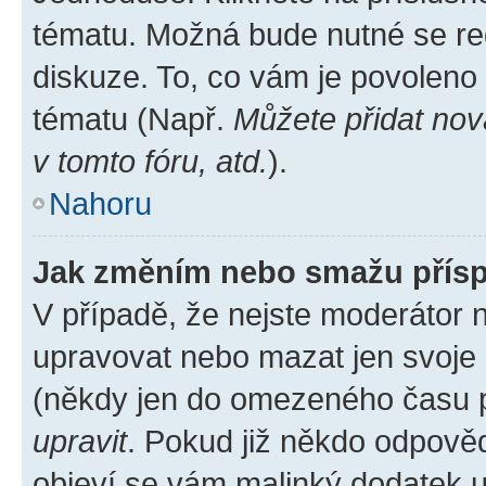
tématu. Možná bude nutné se reg
diskuze. To, co vám je povoleno
tématu (Např.
Můžete přidat nov
v tomto fóru, atd.
).
Nahoru
Jak změním nebo smažu přís
V případě, že nejste moderátor 
upravovat nebo mazat jen svoje 
(někdy jen do omezeného času po
upravit
. Pokud již někdo odpověd
objeví se vám malinký dodatek u 