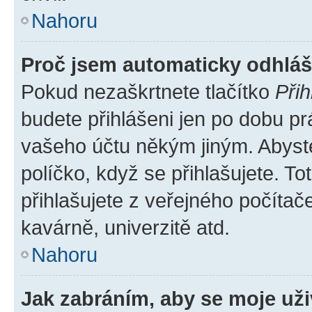
Nahoru
Proč jsem automaticky odhlá
Pokud nezaškrtnete tlačítko
Přih
budete přihlášeni jen po dobu pr
vašeho účtu někým jiným. Abyste 
políčko, když se přihlašujete. 
přihlašujete z veřejného počítač
kavárně, univerzitě atd.
Nahoru
Jak zabráním, aby se moje už