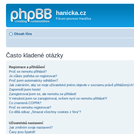
hanicka.cz
Fórum pevnost Hanička
Obsah fóra
Často kladené otázky
Registrace a přihlášení
Proč se nemohu přihlásit?
Je vůbec potřeba se registrovat?
Proč jsem automaticky odhlášen?
Jak zabráním, aby se moje uživatelské jméno objevilo v seznamu právě přihlášených
Zapomněl jsem heslo!
Zaregistroval jsem se, ale nemohu se přihlásit!
V minulosti jsem se zaregistroval, ovšem nyní se nemohu přihlásit?!
Co znamená COPPA?
Proč se nemohu registrovat?
Co dělá odkaz „Smazat všechny cookies z fóra“?
Uživatelská nastavení
Jak změním svoje nastavení?
Časy jsou špatně!