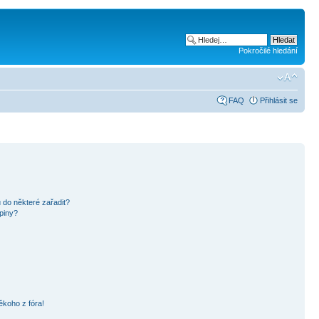
Pokročilé hledání
FAQ
Přihlásit se
 do některé zařadit?
piny?
ěkoho z fóra!