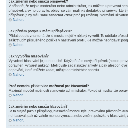
Jak změním nebo smažu příspěvek?
V případě, že nejste moderátor nebo administrátor, tak můžete upravovat neb
příspěvek a vy ho upravíte, objeví se vám malinký dodatek u příspěvku, který
příspěvek (ti by měli sami zanechat vzkaz proč jej změnili). Normální uživa
Nahoru
Jak přidám podpis k mému příspěvku?
Přidat podpis znamená, že si musíte nejdřív nějaký vytvořit. To uděláte přes 
zaškrtnutím příslušného políčka v nastavení profilu (je možné nepřidávat po
Nahoru
Jak vytvořím hlasování?
Vytvoření hlasování je jednoduché. Když přidáte nový příspěvek (nebo upravuj
oprávnění vytvářet ankety). Měli byste zadat název ankety a pak alespoň dv
odpovědí, které můžete zadat, určuje administrátor boardu.
Nahoru
Proč nemohu přidat více možností pro hlasování?
Maximální počet možností stanovuje administrátor. Pokud si myslíte, že opravd
Nahoru
Jak změním nebo smažu hlasování?
Je to stejné jako s příspěvky, hlasování mohou být upravována původním aut
nehlasoval, pak uživatelé mohou vymazat nebo změnit položku v hlasování, v 
Nahoru