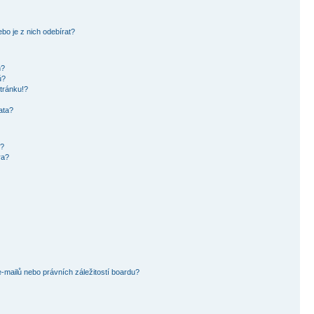
bo je z nich odebírat?
h?
ů?
tránku!?
ata?
i?
ra?
mailů nebo právních záležitostí boardu?