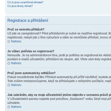
Co to jsou uzamčená témata?
Co jsou ikony témat?
Registrace a přihlášení
Proč se nemohu přihlásit?
Už jste se zaregistrovali? Před přihlášením je nutné se nejdříve registrovat.
registrovali, nebyli jste z fóra vyloučeni a stále se nemůžete přihlásit, zno
Nahoru
Je vůbec potřeba se registrovat?
Nemusíte. Je na administrátorovi fóra, jestli je potřeba se registrovat ke 
posílání e-mailů uživatelům, přihlášení do skupin, atd. Vřele vám tedy registr
Nahoru
Proč jsem automaticky odhlášen?
Pokud nezaškrtnete tlačítko
Přihlásit automaticky při příští návštěvě
, budete p
Toto ovšem nedoporučujeme, když se přihlašujete z veřejného počítače, např. 
Nahoru
Jak zabráním, aby se moje uživatelské jméno objevilo v seznamu právě 
V Uživatelském panelu najdete pod položkou „Nastavení“ volbu
Skrýt moji př
uživatele.
Nahoru