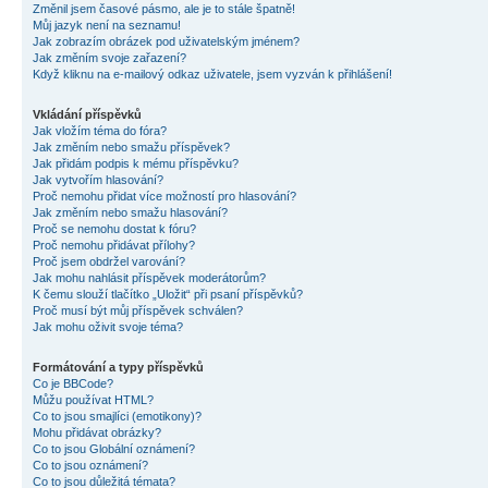
Změnil jsem časové pásmo, ale je to stále špatně!
Můj jazyk není na seznamu!
Jak zobrazím obrázek pod uživatelským jménem?
Jak změním svoje zařazení?
Když kliknu na e-mailový odkaz uživatele, jsem vyzván k přihlášení!
Vkládání příspěvků
Jak vložím téma do fóra?
Jak změním nebo smažu příspěvek?
Jak přidám podpis k mému příspěvku?
Jak vytvořím hlasování?
Proč nemohu přidat více možností pro hlasování?
Jak změním nebo smažu hlasování?
Proč se nemohu dostat k fóru?
Proč nemohu přidávat přílohy?
Proč jsem obdržel varování?
Jak mohu nahlásit příspěvek moderátorům?
K čemu slouží tlačítko „Uložit“ při psaní příspěvků?
Proč musí být můj příspěvek schválen?
Jak mohu oživit svoje téma?
Formátování a typy příspěvků
Co je BBCode?
Můžu používat HTML?
Co to jsou smajlíci (emotikony)?
Mohu přidávat obrázky?
Co to jsou Globální oznámení?
Co to jsou oznámení?
Co to jsou důležitá témata?