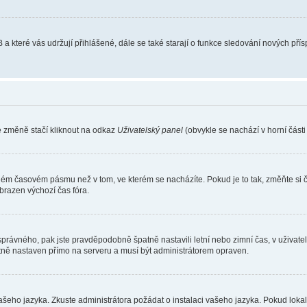
 a které vás udržují přihlášené, dále se také starají o funkce sledování nových př
e změně stačí kliknout na odkaz
Uživatelský panel
(obvykle se nachází v horní část
iném časovém pásmu než v tom, ve kterém se nacházíte. Pokud je to tak, změňte si 
brazen výchozí čas fóra.
toho správného, pak jste pravděpodobně špatně nastavili letní nebo zimní čas, v už
ě nastaven přímo na serveru a musí být administrátorem opraven.
vašeho jazyka. Zkuste administrátora požádat o instalaci vašeho jazyka. Pokud loka