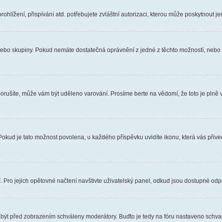
hlížení, přispívání atd. potřebujete zvláštní autorizaci, kterou může poskytnout jen
, nebo skupiny. Pokud nemáte dostatečná oprávnění z jedné z těchto možností, nebo n
e porušíte, může vám být uděleno varování. Prosíme berte na vědomí, že toto je pl
 Pokud je tato možnost povolena, u každého příspěvku uvidíte ikonu, která vás přiv
Pro jejich opětovné načtení navštivte uživatelský panel, odkud jsou dostupné odpo
 být před zobrazením schváleny moderátory. Buďto je tedy na fóru nastaveno schvalo