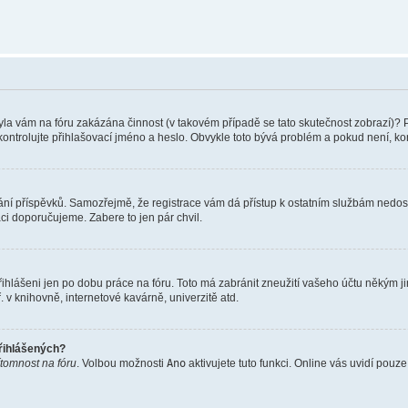
 Byla vám na fóru zakázána činnost (v takovém případě se tato skutečnost zobrazí)? 
vu zkontrolujte přihlašovací jméno a heslo. Obvykle toto bývá problém a pokud není, 
vkládání příspěvků. Samozřejmě, že registrace vám dá přístup k ostatním službám ne
aci doporučujeme. Zabere to jen pár chvil.
řihlášeni jen po dobu práce na fóru. Toto má zabránit zneužití vašeho účtu někým jiný
v knihovně, internetové kavárně, univerzitě atd.
přihlášených?
ítomnost na fóru
. Volbou možnosti
Ano
aktivujete tuto funkci. Online vás uvidí pouz