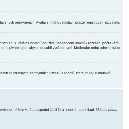
stavených oprávněních. Avatar si mohou nastavit pouze registrovaní uživatelé.
 vzhledu). Většina boardů používají hodnocení úrovní k rozlišení počtu vámi
ým přispíváním jen, abyste dosáhli vyšší úrovně. Moderátor nebo administrátor
zbavit se otravných anonymních vzkazů a robotů, které sbírají e-mailové
povoleno můžete vidět na spodní části fóra nebo tématu (Např.
Můžete přidat