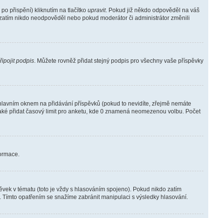
o přispění) kliknutím na tlačítko
upravit
. Pokud již někdo odpověděl na váš
ud zatím nikdo neodpověděl nebo pokud moderátor či administrátor změnili
řipojit podpis
. Můžete rovněž přidat stejný podpis pro všechny vaše příspěvky
lavním oknem na přidávání příspěvků (pokud to nevidíte, zřejmě nemáte
také přidat časový limit pro anketu, kde 0 znamená neomezenou volbu. Počet
formace.
vek v tématu (toto je vždy s hlasováním spojeno). Pokud nikdo zatím
. Tímto opatřením se snažíme zabránit manipulaci s výsledky hlasování.