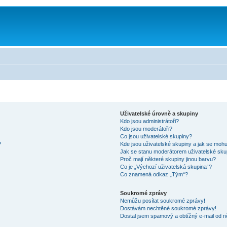
Uživatelské úrovně a skupiny
Kdo jsou administrátoři?
Kdo jsou moderátoři?
Co jsou uživatelské skupiny?
?
Kde jsou uživatelské skupiny a jak se mohu
Jak se stanu moderátorem uživatelské sku
Proč mají některé skupiny jinou barvu?
Co je „Výchozí uživatelská skupina“?
Co znamená odkaz „Tým“?
Soukromé zprávy
Nemůžu posílat soukromé zprávy!
Dostávám nechtěné soukromé zprávy!
Dostal jsem spamový a obtížný e-mail od n