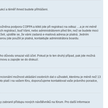
trukcí a téměř ihned budete přihlášeni.
ožněna podpora COPPA a klikli jste při registraci na odkaz
…a je mi méně
ých registrací, buď Vámi, nebo administrátorem před tím, než se budete moci
rželi, ujistěte se, že vámi zadaná e-mailová adresa je platná. Jedním
terou jste použili je platná, kontaktujte administrátora boardu.
kého důvodu smazal váš účet. Pokud je to ten druhý případ, pak jste možná
 znovu a zapojte se do diskuzí.
tencionální možnost ukládání osobních dat o uživateli, kterému je méně než 13
i toto platí i na vašem fóru, doporučujeme kontaktovat vaše právního poradce,
aby zabranil přístupu nových návštěvníků na fórum. Pro další informace