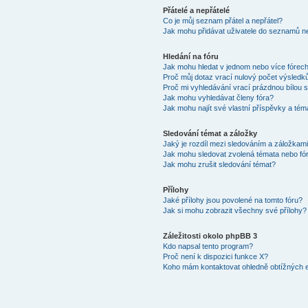
Přátelé a nepřátelé
Co je můj seznam přátel a nepřátel?
Jak mohu přidávat uživatele do seznamů ne
Hledání na fóru
Jak mohu hledat v jednom nebo více fórec
Proč můj dotaz vrací nulový počet výsledk
Proč mi vyhledávání vrací prázdnou bílou s
Jak mohu vyhledávat členy fóra?
Jak mohu najít své vlastní příspěvky a tém
Sledování témat a záložky
Jaký je rozdíl mezi sledováním a záložkam
Jak mohu sledovat zvolená témata nebo fó
Jak mohu zrušit sledování témat?
Přílohy
Jaké přílohy jsou povolené na tomto fóru?
Jak si mohu zobrazit všechny své přílohy?
Záležitosti okolo phpBB 3
Kdo napsal tento program?
Proč není k dispozici funkce X?
Koho mám kontaktovat ohledně obtížných e-