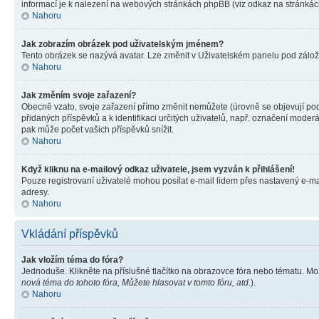
informací je k nalezení na webových stránkách phpBB (viz odkaz na stránkách
Nahoru
Jak zobrazím obrázek pod uživatelským jménem?
Tento obrázek se nazývá avatar. Lze změnit v Uživatelském panelu pod záložko
Nahoru
Jak změním svoje zařazení?
Obecně vzato, svoje zařazení přímo změnit nemůžete (úrovně se objevují pod
přidaných příspěvků a k identifikaci určitých uživatelů, např. označení mode
pak může počet vašich příspěvků snížit.
Nahoru
Když kliknu na e-mailový odkaz uživatele, jsem vyzván k přihlášení!
Pouze registrovaní uživatelé mohou posílat e-mail lidem přes nastavený e-mai
adresy.
Nahoru
Vkládání příspěvků
Jak vložím téma do fóra?
Jednoduše. Klikněte na příslušné tlačítko na obrazovce fóra nebo tématu. Mo
nová téma do tohoto fóra, Můžete hlasovat v tomto fóru, atd.
).
Nahoru