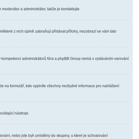
 moderátor a administrátor, takže je kontaktujte.
ěkteré z nich úplně zabraňují přidávat přílohy, nezobrazí se vám tato
ně v kompetenci administrátorů fóra a phpBB Group nemá s vydáváním varování
ede na formulář, kde vyplníte všechny nezbytné informace pro nahlášení
vídající nástroje.
vání, nebo jste byli umístěny do skupiny, u které je schvalování