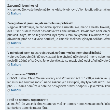
Zapomněl jsem heslo!
Nic se neděje, vaše heslo můžeme kdykoliv obnovit. V tomto případě zmáčknět
Nahoru
Zaregistroval jsem se, ale nemohu se přihlásit!
Nejprve zkontrolujte, že zadáváte správné uživatelské jméno a heslo. Pokud 
než 13 let
, budete muset následovat zaslané instrukce. Pokud toto není ten p
přihlásit. Když jste se registrovali, byli byste k tomuto vyzváni. Pokud vám b
důvodem, proč se aktivace používá, je zmenšit možnost výskytu
nežádoucích
Nahoru
V minulosti jsem se zaregistroval, ovšem nyní se nemohu přihlásit?!
Nejpravděpodobnější důvody: zadali jste chybné uživatelské jméno nebo heslo 
nevložili žádný příspěvek. Je to obvyklé, že se pravidelně odstraňují uživatelé
Nahoru
Co znamená COPPA?
COPPA, neboli Child Online Privacy and Protection Act of 1998 je zákon ve Sp
let, musí mít souhlas rodičů nebo zákonných zástupců, aby tyto data uložil. Te
phpBB Teams nemůže a nebude poskytovat právni podporu v jakémkoliv kont
Nahoru
Proč se nemohu registrovat?
Je možné, že vlastník fóra zabanoval vaši IP adresu nebo zakázal použití uživ
kontaktuje administrátora fóra.