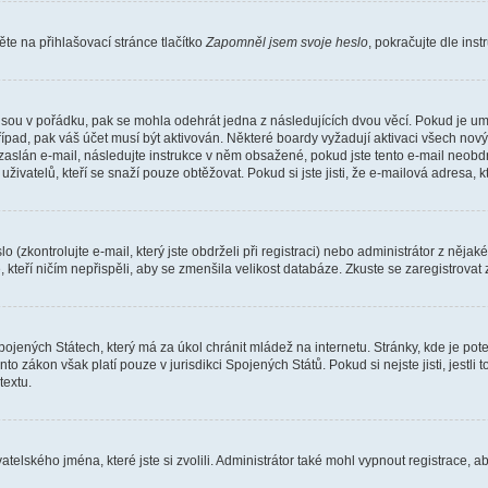
e na přihlašovací stránce tlačítko
Zapomněl jsem svoje heslo
, pokračujte dle ins
jsou v pořádku, pak se mohla odehrát jedna z následujících dvou věcí. Pokud je um
řípad, pak váš účet musí být aktivován. Některé boardy vyžadují aktivaci všech nov
yl zaslán e-mail, následujte instrukce v něm obsažené, pokud jste tento e-mail neobd
uživatelů, kteří se snaží pouze obtěžovat. Pokud si jste jisti, že e-mailová adresa, k
(zkontrolujte e-mail, který jste obdrželi při registraci) nebo administrátor z něja
, kteří ničím nepřispěli, aby se zmenšila velikost databáze. Zkuste se zaregistrovat
ojených Státech, který má za úkol chránit mládež na internetu. Stránky, kde je po
nto zákon však platí pouze v jurisdikci Spojených Států. Pokud si nejste jisti, jestl
extu.
atelského jména, které jste si zvolili. Administrátor také mohl vypnout registrace, 