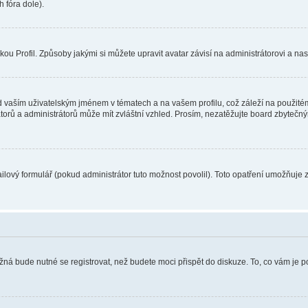
 fóra dole).
u Profil. Způsoby jakými si můžete upravit avatar závisí na administrátorovi a na
 vaším uživatelským jménem v tématech a na vašem profilu, což záleží na použitém
rátorů a administrátorů může mít zvláštní vzhled. Prosím, nezatěžujte board zbytečn
lový formulář (pokud administrátor tuto možnost povolil). Toto opatření umožňuje 
žná bude nutné se registrovat, než budete moci přispět do diskuze. To, co vám je 