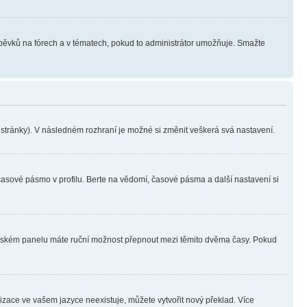
íspěvků na fórech a v tématech, pokud to administrátor umožňuje. Smažte
i stránky). V následném rozhraní je možné si změnit veškerá svá nastavení.
časové pásmo v profilu. Berte na vědomí, časové pásma a další nastavení si
ivatelském panelu máte ruční možnost přepnout mezi těmito dvěma časy. Pokud
lizace ve vašem jazyce neexistuje, můžete vytvořit nový překlad. Více