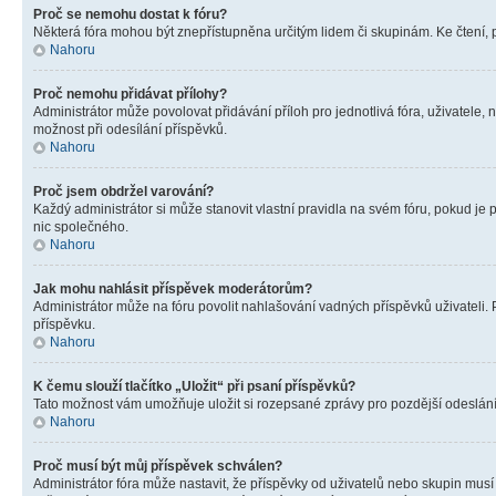
Proč se nemohu dostat k fóru?
Některá fóra mohou být znepřístupněna určitým lidem či skupinám. Ke čtení, pro
Nahoru
Proč nemohu přidávat přílohy?
Administrátor může povolovat přidávání příloh pro jednotlivá fóra, uživatele
možnost při odesílání příspěvků.
Nahoru
Proč jsem obdržel varování?
Každý administrátor si může stanovit vlastní pravidla na svém fóru, pokud j
nic společného.
Nahoru
Jak mohu nahlásit příspěvek moderátorům?
Administrátor může na fóru povolit nahlašování vadných příspěvků uživateli.
příspěvku.
Nahoru
K čemu slouží tlačítko „Uložit“ při psaní příspěvků?
Tato možnost vám umožňuje uložit si rozepsané zprávy pro pozdější odeslání. 
Nahoru
Proč musí být můj příspěvek schválen?
Administrátor fóra může nastavit, že příspěvky od uživatelů nebo skupin musí