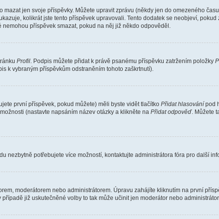
o mazat jen svoje příspěvky. Můžete upravit zprávu (někdy jen do omezeného času p
 ukazuje, kolikrát jste tento příspěvek upravovali. Tento dodatek se neobjeví, pok
telé nemohou příspěvek smazat, pokud na něj již někdo odpověděl.
stránku
Profil
. Podpis můžete přidat k právě psanému příspěvku zatržením položky
P
dpis k vybraným příspěvkům odstraněním tohoto zaškrtnutí).
ete první příspěvek, pokud můžete) měli byste vidět tlačítko
Přidat hlasování
pod h
ě možnosti (nastavte napsáním název otázky a klikněte na
Přidat odpověď
. Můžete 
u nezbytně potřebujete více možností, kontaktujte administrátora fóra pro další in
orem, moderátorem nebo administrátorem. Úpravu zahájíte kliknutím na první příspě
případě již uskutečněné volby to tak může učinit jen moderátor nebo administrátor