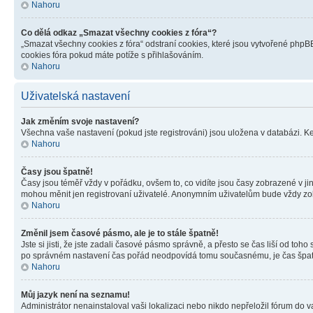
Nahoru
Co dělá odkaz „Smazat všechny cookies z fóra“?
„Smazat všechny cookies z fóra“ odstraní cookies, které jsou vytvořené phpBB
cookies fóra pokud máte potíže s přihlašováním.
Nahoru
Uživatelská nastavení
Jak změním svoje nastavení?
Všechna vaše nastavení (pokud jste registrováni) jsou uložena v databázi. K
Nahoru
Časy jsou špatně!
Časy jsou téměř vždy v pořádku, ovšem to, co vidíte jsou časy zobrazené v j
mohou měnit jen registrovaní uživatelé. Anonymním uživatelům bude vždy zo
Nahoru
Změnil jsem časové pásmo, ale je to stále špatně!
Jste si jisti, že jste zadali časové pásmo správně, a přesto se čas liší od 
po správném nastavení čas pořád neodpovídá tomu současnému, je čas špatn
Nahoru
Můj jazyk není na seznamu!
Administrátor nenainstaloval vaši lokalizaci nebo nikdo nepřeložil fórum do 