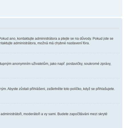
Pokud ano, kontaktujte administrátora a ptejte se na důvody. Pokud jste se
kontaktujte administrátora, možná má chybné nastavení fóra.
dostupným anonymním uživatelům, jako např. postavičky, soukromé zprávy,
m. Abyste zůstali přihlášeni, zaškrtněte toto políčko, když se přihlašujete.
e administrátoři, moderátoři a vy sami. Budete započítáváni mezi skryté