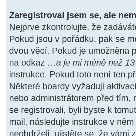
Zaregistroval jsem se, ale nem
Nejprve zkontrolujte, že zadávát
Pokud jsou v pořádku, pak se mo
dvou věcí. Pokud je umožněna pod
na odkaz
…a je mi méně než 13 
instrukce. Pokud toto není ten p
Některé boardy vyžadují aktivac
nebo administrátorem před tím, n
se registrovali, byli byste k tom
mail, následujte instrukce v něm
neobdrželi, ujistěte se, že vámi