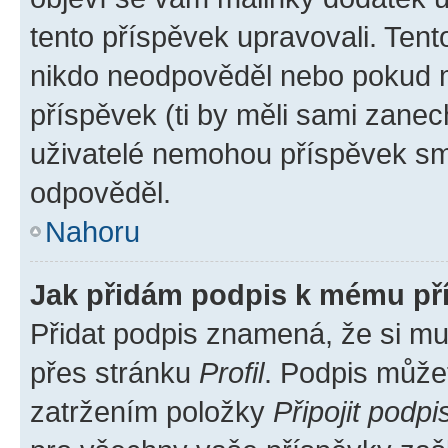
tento příspěvek upravovali. Ten
nikdo neodpověděl nebo pokud mo
příspěvek (ti by měli sami zanec
uživatelé nemohou příspěvek sma
odpověděl.
Nahoru
Jak přidám podpis k mému př
Přidat podpis znamená, že si mus
přes stránku
Profil
. Podpis může
zatržením položky
Připojit podpi