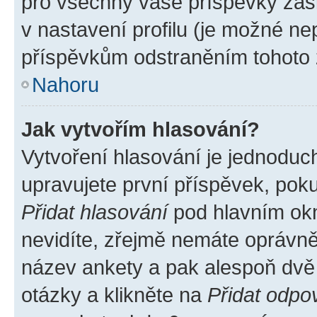
pro všechny vaše příspěvky zašk
v nastavení profilu (je možné n
příspěvkům odstraněním tohoto z
Nahoru
Jak vytvořím hlasování?
Vytvoření hlasování je jednoduc
upravujete první příspěvek, poku
Přidat hlasování
pod hlavním okn
nevidíte, zřejmě nemáte oprávněn
název ankety a pak alespoň dvě
otázky a klikněte na
Přidat odpo