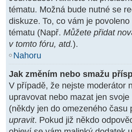
tématu. Možná bude nutné se reg
diskuze. To, co vám je povoleno
tématu (Např.
Můžete přidat nov
v tomto fóru, atd.
).
Nahoru
Jak změním nebo smažu přís
V případě, že nejste moderátor 
upravovat nebo mazat jen svoje 
(někdy jen do omezeného času po
upravit
. Pokud již někdo odpověd
objeví se vám malinký dodatek u 