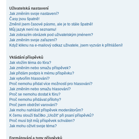
Uživatelská nastavení
Jak změním svoje nastavení?
Časy jsou špatně!
Změnil jsem časové pásmo, ale je to stále špatně!
Můj jazyk není na seznamu!
Jak zobrazím obrázek pod uživatelským jménem?
Jak změním svoje zařazení?
Když kliknu na e-mailový odkaz uživatele, jsem vyzván k přihlášení!
Vkládání příspěvků
Jak vložím téma do fóra?
Jak změním nebo smažu příspěvek?
Jak přidám podpis k mému příspěvku?
Jak vytvořím hlasování?
Proč nemohu přidat více možností pro hlasování?
Jak změním nebo smažu hlasování?
Proč se nemohu dostat k fóru?
Proč nemohu přidávat přílohy?
Proč jsem obdržel varování?
Jak mohu nahlásit příspěvek moderátorům?
K čemu slouží tlačítko „Uložit“ při psaní příspěvků?
Proč musí být můj příspěvek schválen?
Jak mohu oživit svoje téma?
Formátování a typy příspěvků