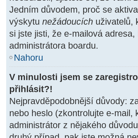
Jedním důvodem, proč se aktiva
výskytu
nežádoucích
uživatelů, 
si jste jisti, že e-mailová adresa,
administrátora boardu.
Nahoru
V minulosti jsem se zaregist
přihlásit?!
Nejpravděpodobnější důvody: zad
nebo heslo (zkontrolujte e-mail, k
administrátor z nějakého důvodu
druhý případ, pak jste možná nev