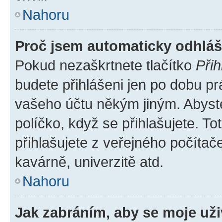
Nahoru
Proč jsem automaticky odhlá
Pokud nezaškrtnete tlačítko
Přih
budete přihlášeni jen po dobu pr
vašeho účtu někým jiným. Abyste 
políčko, když se přihlašujete. 
přihlašujete z veřejného počítač
kavárně, univerzitě atd.
Nahoru
Jak zabráním, aby se moje už