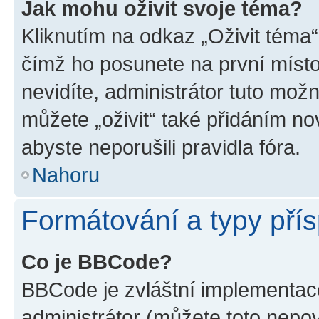
Jak mohu oživit svoje téma?
Kliknutím na odkaz „Oživit téma“
čímž ho posunete na první místo
nevidíte, administrátor tuto mo
můžete „oživit“ také přidáním no
abyste neporušili pravidla fóra.
Nahoru
Formátování a typy pří
Co je BBCode?
BBCode je zvláštní implementac
administrátor (můžete toto nepov