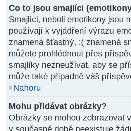
Co to jsou smajlíci (emotikon
Smajlíci, neboli emotikony jsou 
používají k vyjádření výrazu emo
znamená šťastný, :( znamená sm
můžete prohlédnout přes příspěv
smajlíky nezneužívat, aby se př
může také případně váš příspěv
Nahoru
Mohu přidávat obrázky?
Obrázky se mohou zobrazovat ve
v současné době neexistuje žád