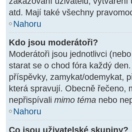
zakazování uživatelů, vytváření
atd. Mají také všechny pravomo
Nahoru
Kdo jsou moderátoři?
Moderátoři jsou jednotlivci (nebo 
starat se o chod fóra každý den
příspěvky, zamykat/odemykat, p
která spravují. Obecně řečeno, m
nepřispívali
mimo téma
nebo nepř
Nahoru
Co jsou uživatelské skupiny?