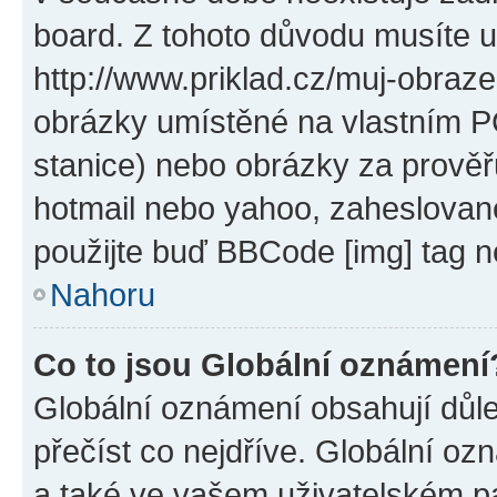
board. Z tohoto důvodu musíte u
http://www.priklad.cz/muj-obraz
obrázky umístěné na vlastním PC
stanice) nebo obrázky za prověř
hotmail nebo yahoo, zaheslovan
použijte buď BBCode [img] tag n
Nahoru
Co to jsou Globální oznámení
Globální oznámení obsahují důlež
přečíst co nejdříve. Globální o
a také ve vašem uživatelském pan